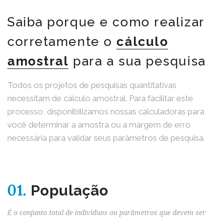
Saiba porque e como realizar
corretamente o
cálculo
amostral
para a sua pesquisa
Todos os projetos de pesquisas quantitativas
necessitam de cálculo amostral. Para facilitar este
processo, disponibilizamos nossas calculadoras para
você determinar a amostra ou a margem de erro
necessária para validar seus parâmetros de pesquisa.
01.
População
É o conjunto total de indivíduos ou parâmetros que devem ser