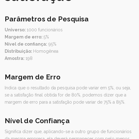
Parâmetros de Pesquisa
Universo:
1000 funcionários
Margem de erro:
5%
Nível de confiança:
95%
Distribuição:
Homogênea
Amostra:
198
Margem de Erro
Indica que o resultado da pesquisa pode variar em 5%, ou seja,
se a satisfação final obtida for de 80%, podemos dizer que a
margem de erro para a satisfação pode variar de 75% a 85%.
Nível de Confiança
Significa dizer que, aplicando-se a outro grupo de funcionários
da mesma empresa, ela deverá permanecer com pelo menos